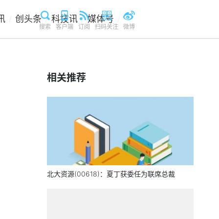
讯
创头条
科技讯
媒体号
/
/
/
/
搜索
客户端
订阅
扫码关注
微博
相关推荐
北大资源(00618)：夏丁获委任为联席总裁