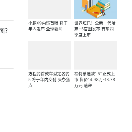
小鹏X9内饰首曝 将于
世界短讯！全新一代哈
年内发布 全球要闻
弗H5官图发布 有望四
图？
季度上市
方程豹首款车型定名豹
福特蒙迪欧1.5T正式上
5 将于年内交付 头条焦
市 售价14.98万-18.78
点
万元 速递